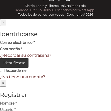
Distribuidora y Librería Universitaria Ltda.
Llámanos: +57 3125347050
|
Escríbenos por WhatsApp:
Todos los derechos reservados - Copyright © 2026
×
Identificarse
Correo electrónico
*
Contraseña
*
¿Recordar su contraseña?
Identificarse
Recuérdeme
¿No tiene una cuenta?
×
Registrar
Nombre
*
Usuario
*