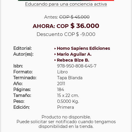
Educando para una conciencia activa
Antes:
COP
$ 45.000
$ 36.000
AHORA:
COP
Descuento
COP $ -9.000
Editorial:
Homo Sapiens Ediciones
Autor(es):
Mario Aguilar A.
Rebeca Bize B.
Isbn:
978-950-808-645-7
Formato:
Libro
Terminado:
Tapa Blanda
Año:
2011
Páginas:
184
Tamaño:
15 x 22 cm.
Peso:
0.5000 Kg.
Edición:
Primera
Producto no disponible.
Puede solicitar ser notificado cuando tengamos
disponibilidad en la tienda.