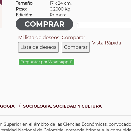
Tamaño:
17 x 24 cm.
Peso:
0.2000 Kg.
Edición:
Primera
Mi lista de deseos
Comparar
Vista Rápida
Lista de deseos
Comparar
Preguntar por WhatsApp:
/
AGOGÍA
SOCIOLOGÍA, SOCIEDAD Y CULTURA
n Superior en el ámbito de las Ciencias Económicas, convocado
iversidad Nacional de Colombia, pretende brindar a la comunid