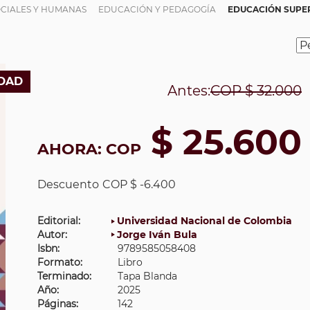
OCIALES Y HUMANAS
EDUCACIÓN Y PEDAGOGÍA
EDUCACIÓN SUPER
DAD
Antes:
COP
$ 32.000
$ 25.600
AHORA:
COP
Descuento
COP $ -6.400
Editorial:
Universidad Nacional de Colombia
Autor:
Jorge Iván Bula
Isbn:
9789585058408
Formato:
Libro
Terminado:
Tapa Blanda
Año:
2025
Páginas:
142