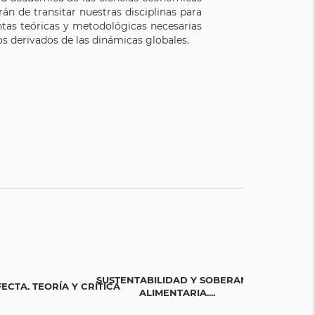
án de transitar nuestras disciplinas para
tas teóricas y metodológicas necesarias
s derivados de las dinámicas globales.
SUSTENTABILIDAD Y SOBERANÍA
INCLUSIÓ
CTA. TEORÍA Y CRÍTICA
ALIMENTARIA....
TER