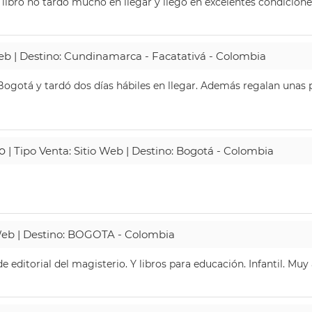
 libro no tardó mucho en llegar y llegó en excelentes condicione
Web | Destino: Cundinamarca - Facatativá - Colombia
ogotá y tardó dos días hábiles en llegar. Además regalan unas p
o
| Tipo Venta: Sitio Web | Destino: Bogotá - Colombia
 Web | Destino: BOGOTA - Colombia
 editorial del magisterio. Y libros para educación. Infantil. Mu