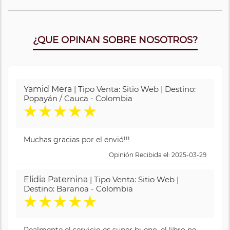
¿QUE OPINAN SOBRE NOSOTROS?
Yamid Mera
| Tipo Venta: Sitio Web | Destino:
Popayán / Cauca - Colombia
★
★
★
★
★
Muchas gracias por el envió!!!
Opinión Recibida el: 2025-03-29
Elidia Paternina
| Tipo Venta: Sitio Web |
Destino: Baranoa - Colombia
★
★
★
★
★
Realmente el servicio es super bueno, el libro no