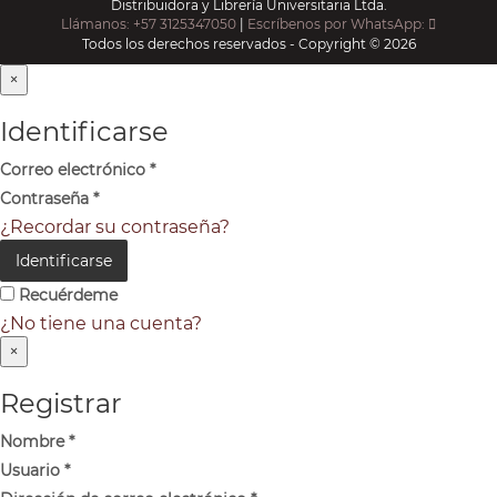
Distribuidora y Librería Universitaria Ltda.
Llámanos: +57 3125347050
|
Escríbenos por WhatsApp:
Todos los derechos reservados - Copyright © 2026
×
Identificarse
Correo electrónico
*
Contraseña
*
¿Recordar su contraseña?
Identificarse
Recuérdeme
¿No tiene una cuenta?
×
Registrar
Nombre
*
Usuario
*