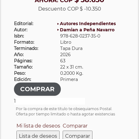
AHORA:
COP
Descuento
COP $ -10.350
Editorial:
Autores Independientes
Autor:
Damian a Peña Navarro
Isbn:
978-628-0237-35-0
Formato:
Libro
Terminado:
Tapa Dura
Año:
2026
Páginas:
63
Tamaño:
22 x 31 cm.
Peso:
0.2000 Kg.
Edición:
Primera
Por la compra de este título te obsequiamos Postal.
Oferta por tiempo limitado o hasta agotar existencias
Mi lista de deseos
Comparar
Lista de deseos
Comparar