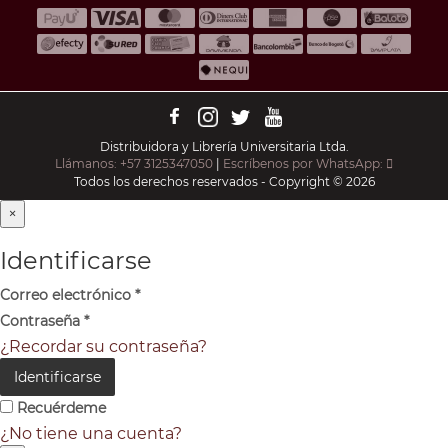
Distribuidora y Librería Universitaria Ltda.
Llámanos: +57 3125347050
|
Escríbenos por WhatsApp:
Todos los derechos reservados - Copyright © 2026
×
Identificarse
Correo electrónico
*
Contraseña
*
¿Recordar su contraseña?
Identificarse
Recuérdeme
¿No tiene una cuenta?