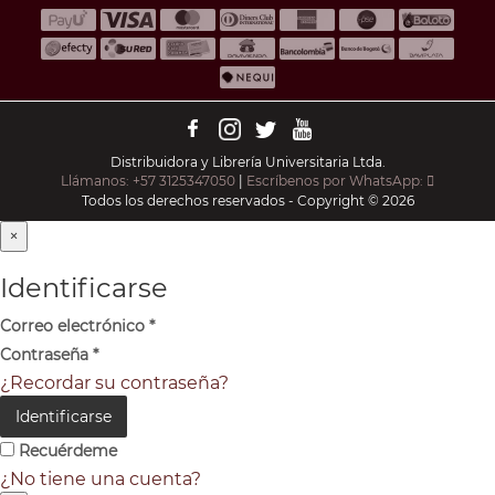
Distribuidora y Librería Universitaria Ltda.
Llámanos: +57 3125347050
|
Escríbenos por WhatsApp:
Todos los derechos reservados - Copyright © 2026
×
Identificarse
Correo electrónico
*
Contraseña
*
¿Recordar su contraseña?
Identificarse
Recuérdeme
¿No tiene una cuenta?