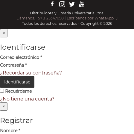
Distribuidora y Librería Universitaria Ltda.
Llámanos: +57 3125347050
|
Escríbenos por WhatsApp:
Todos los derechos reservados - Copyright © 2026
×
Identificarse
Correo electrónico
*
Contraseña
*
¿Recordar su contraseña?
Identificarse
Recuérdeme
¿No tiene una cuenta?
×
Registrar
Nombre
*