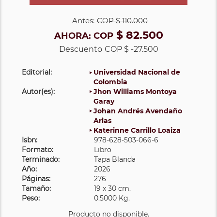
Antes:
COP
$ 110.000
$ 82.500
AHORA:
COP
Descuento
COP $ -27.500
Editorial:
Universidad Nacional de
Colombia
Autor(es):
Jhon Williams Montoya
Garay
Johan Andrés Avendaño
Arias
Katerinne Carrillo Loaiza
Isbn:
978-628-503-066-6
Formato:
Libro
Terminado:
Tapa Blanda
Año:
2026
Páginas:
276
Tamaño:
19 x 30 cm.
Peso:
0.5000 Kg.
Producto no disponible.