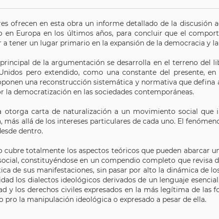
es ofrecen en esta obra un informe detallado de la discusión a
o en Europa en los últimos años, para concluir que el compo
r a tener un lugar primario en la expansión de la democracia y la
principal de la argumentación se desarrolla en el terreno del l
Unidos pero extendido, como una constante del presente, en 
ponen una reconstrucción sistemática y normativa que defina a 
or la democratización en las sociedades contemporáneas.
a otorga carta de naturalización a un movimiento social que i
, más allá de los intereses particulares de cada uno. El fenóm
desde dentro.
io cubre totalmente los aspectos teóricos que pueden abarcar un
 social, constituyéndose en un compendio completo que revisa de
tica de sus manifestaciones, sin pasar por alto la dinámica de l
idad los dialectos ideológicos derivados de un lenguaje esencial
ad y los derechos civiles expresados en la más legítima de las 
pro la manipulación ideológica o expresado a pesar de ella.