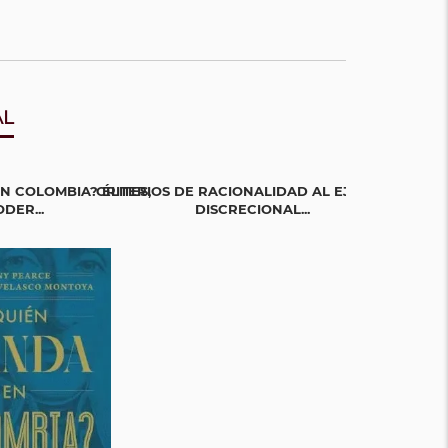
AL
N COLOMBIA? ÉLITES,
CRITERIOS DE RACIONALIDAD AL EJERCICIO
LA GUERRA EN
DER...
DISCRECIONAL...