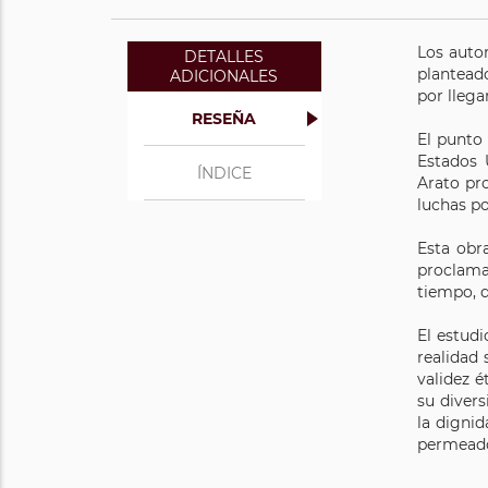
Los autor
DETALLES
plantead
ADICIONALES
por llega
RESEÑA
El punto 
Estados 
ÍNDICE
Arato pro
luchas p
Esta obr
proclama
tiempo, 
El estud
realidad
validez é
su divers
la dignid
permeado 