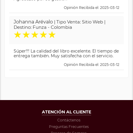
Opinión Recibida el: 2025-03-12
Johanna Arévalo
| Tipo Venta: Sitio Web |
Destino: Funza - Colombia
★
★
★
★
★
Súper!!! La calidad del libro excelente. El tiempo de
entrega también. Muy satisfecha con el servicio.
Opinión Recibida el: 2025-03-12
ATENCIÓN AL CLIENTE
Contáctenos
Preguntas Frecuentes