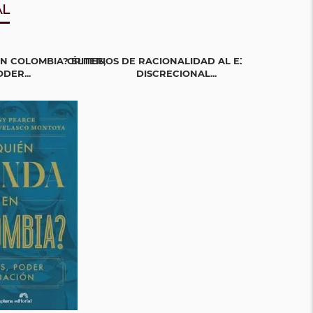
AL
N COLOMBIA? ÉLITES,
CRITERIOS DE RACIONALIDAD AL EJERCICIO
LA GUERRA EN
DER...
DISCRECIONAL...