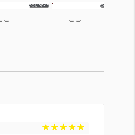
★
★
★
★
★