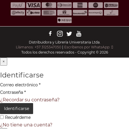
Distribuidora y Librería Universitaria Ltda.
Llámanos: +57 3125347050
|
Escríbenos por WhatsApp:
Todos los derechos reservados - Copyright © 2026
×
Identificarse
Correo electrónico
*
Contraseña
*
¿Recordar su contraseña?
Identificarse
Recuérdeme
¿No tiene una cuenta?