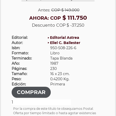
Antes:
COP
$ 149.000
$ 111.750
AHORA:
COP
Descuento
COP $ -37.250
Editorial:
Editorial Astrea
Autor:
Eliel C. Ballester
Isbn:
950-508-226-6
Formato:
Libro
Terminado:
Tapa Blanda
Año:
1987
Páginas:
230
Tamaño:
16 x 23 cm.
Peso:
0.4200 Kg.
Edición:
Primera
Por la compra de este título te obsequiamos Postal.
Oferta por tiempo limitado o hasta agotar existencias