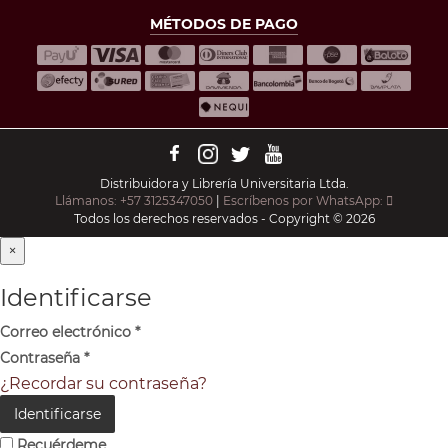
MÉTODOS DE PAGO
Distribuidora y Librería Universitaria Ltda.
Llámanos: +57 3125347050
|
Escríbenos por WhatsApp:
Todos los derechos reservados - Copyright © 2026
×
Identificarse
Correo electrónico
*
Contraseña
*
¿Recordar su contraseña?
Identificarse
Recuérdeme