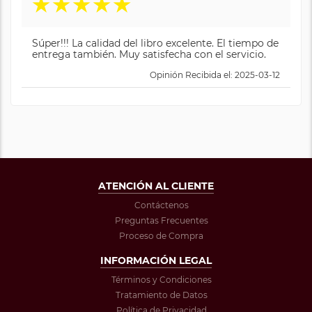
★
★
★
★
★
Súper!!! La calidad del libro excelente. El tiempo de
entrega también. Muy satisfecha con el servicio.
Opinión Recibida el: 2025-03-12
ATENCIÓN AL CLIENTE
Contáctenos
Preguntas Frecuentes
Proceso de Compra
INFORMACIÓN LEGAL
Términos y Condiciones
Tratamiento de Datos
Política de Privacidad