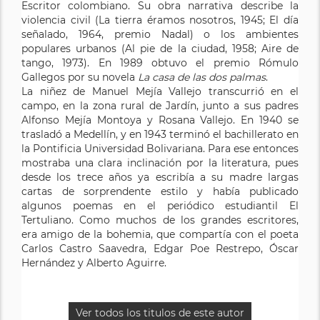
Escritor colombiano. Su obra narrativa describe la
violencia civil (La tierra éramos nosotros, 1945; El día
señalado, 1964, premio Nadal) o los ambientes
populares urbanos (Al pie de la ciudad, 1958; Aire de
tango, 1973). En 1989 obtuvo el premio Rómulo
Gallegos por su novela
La casa de las dos palmas
.
La niñez de Manuel Mejía Vallejo transcurrió en el
campo, en la zona rural de Jardín, junto a sus padres
Alfonso Mejía Montoya y Rosana Vallejo. En 1940 se
trasladó a Medellín, y en 1943 terminó el bachillerato en
la Pontificia Universidad Bolivariana. Para ese entonces
mostraba una clara inclinación por la literatura, pues
desde los trece años ya escribía a su madre largas
cartas de sorprendente estilo y había publicado
algunos poemas en el periódico estudiantil El
Tertuliano. Como muchos de los grandes escritores,
era amigo de la bohemia, que compartía con el poeta
Carlos Castro Saavedra, Edgar Poe Restrepo, Óscar
Hernández y Alberto Aguirre.
Ver todos los titulos de este autor