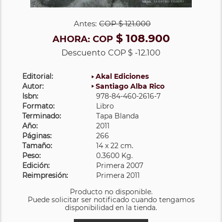
Antes:
COP
$ 121.000
$ 108.900
AHORA:
COP
Descuento
COP $ -12.100
Editorial:
Akal Ediciones
Autor:
Santiago Alba Rico
Isbn:
978-84-460-2616-7
Formato:
Libro
Terminado:
Tapa Blanda
Año:
2011
Páginas:
266
Tamaño:
14 x 22 cm.
Peso:
0.3600 Kg.
Edición:
Primera 2007
Reimpresión:
Primera 2011
Producto no disponible.
Puede solicitar ser notificado cuando tengamos
disponibilidad en la tienda.