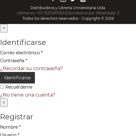
Distribuidora y Librería Universitaria Ltda.
Llámanos: +57 3125347050
|
Escríbenos por WhatsApp:
Todos los derechos reservados - Copyright © 2026
×
Identificarse
Correo electrónico
*
Contraseña
*
¿Recordar su contraseña?
Identificarse
Recuérdeme
¿No tiene una cuenta?
×
Registrar
Nombre
*
Usuario
*