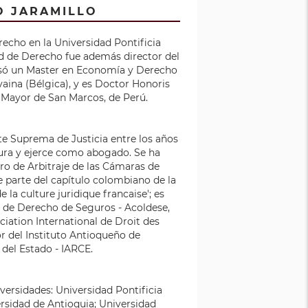
O JARAMILLO
recho en la Universidad Pontificia
ad de Derecho fue además director del
ursó un Master en Economía y Derecho
vaina (Bélgica), y es Doctor Honoris
 Mayor de San Marcos, de Perú.
rte Suprema de Justicia entre los años
tura y ejerce como abogado. Se ha
o de Arbitraje de las Cámaras de
 parte del capítulo colombiano de la
 la culture juridique francaise'; es
de Derecho de Seguros - Acoldese,
iation International de Droit des
 del Instituto Antioqueño de
 del Estado - IARCE.
iversidades: Universidad Pontificia
ersidad de Antioquia; Universidad