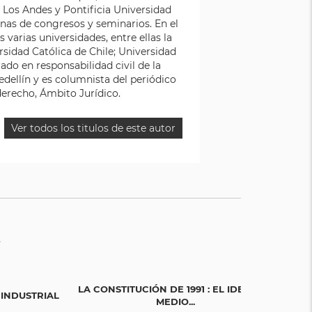
Los Andes y Pontificia Universidad
enas de congresos y seminarios. En el
s varias universidades, entre ellas la
versidad Católica de Chile; Universidad
ado en responsabilidad civil de la
edellín y es columnista del periódico
derecho, Ámbito Jurídico.
Ver todos los titulos de este autor
LA CONSTITUCIÓN DE 1991 : EL IDEAL EN
LA CONSTITUC
 INDUSTRIAL
MEDIO...