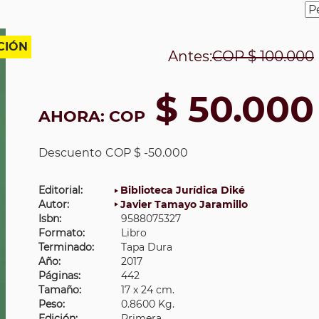
CIÓN
Antes:
COP
$ 100.000
$ 50.000
AHORA:
COP
Descuento
COP $ -50.000
Editorial:
Biblioteca Jurídica Diké
Autor:
Javier Tamayo Jaramillo
Isbn:
9588075327
Formato:
Libro
Terminado:
Tapa Dura
Año:
2017
Páginas:
442
Tamaño:
17 x 24 cm.
Peso:
0.8600 Kg.
Edición:
Primera