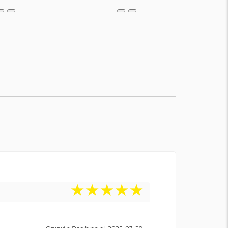
★
★
★
★
★