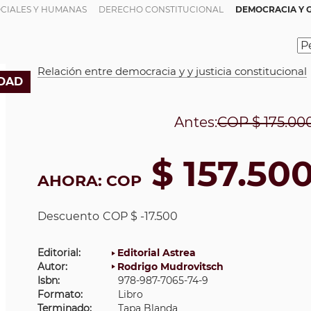
OCIALES Y HUMANAS
DERECHO CONSTITUCIONAL
DEMOCRACIA Y 
Relación entre democracia y y justicia constitucional
DAD
Antes:
COP
$ 175.00
$ 157.50
AHORA:
COP
Descuento
COP $ -17.500
Editorial:
Editorial Astrea
Autor:
Rodrigo Mudrovitsch
Isbn:
978-987-7065-74-9
Formato:
Libro
Terminado:
Tapa Blanda