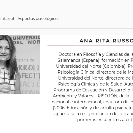
 infantil - Aspectos psicológicos
LEONARDO RAFAEL MASS TORRES
VIANA ÁNGELA BUSTOS ARCÓN
ANA RITA RUSS
aria Colciencias-Uninorte del Doctorado en Psicología, Universi
andidato a Doctor en Psicoanálisis, Universidad Andrés Bello (Ch
Doctora en Filosofía y Ciencias de 
Magíster en Psicoanálisis, Universidad Andrés Bello (Chile).
Norte (Colombia).
Salamanca (España); formación en Ps
Magíster en Psicología, Universidad del Norte (Colombia).
Magíster en Pscología, Universidad del Norte.
Universidad del Norte (Colombia). P
Psicología Clínica, directora de la M
Universidad del Norte, directora de 
todos los titulos de este autor
todos los titulos de este autor
Psicología Clínica y de la Salud. Aut
Programa de Educación y Desarrollo 
Ambiente y Valores – PISOTÓN, de la U
nacional e internacional, coautora de l
(2006, Educación y desarrollo psicoafe
apuesta a la resignificación de lo trau
primeros encuentros afecti