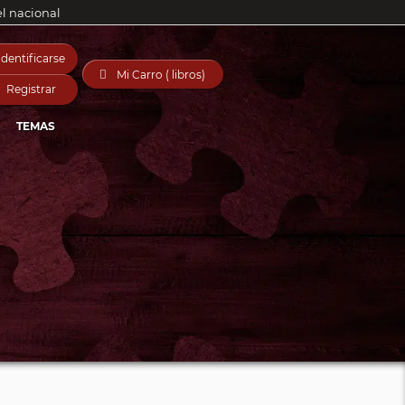
el nacional
Identificarse

Mi Carro ( libros)
Registrar
TEMAS