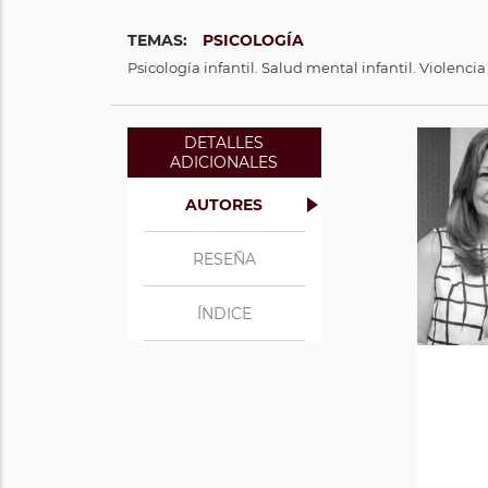
TEMAS:
PSICOLOGÍA
Psicología infantil. Salud mental infantil. Violencia
DETALLES
ADICIONALES
Bec
C
AUTORES
RESEÑA
Ver 
Ver 
ÍNDICE