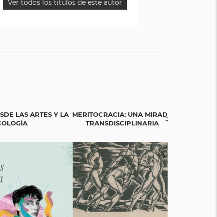
Ver todos los titulos de este autor
SDE LAS ARTES Y LA
MERITOCRACIA: UNA MIRADA
JUNG Y EL TAR
COLOGÍA
TRANSDISCIPLINARIA