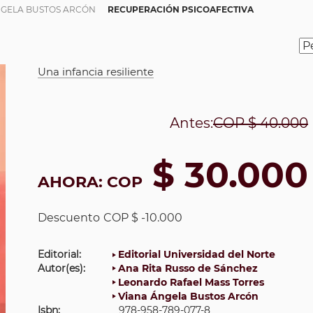
NGELA BUSTOS ARCÓN
RECUPERACIÓN PSICOAFECTIVA
Una infancia resiliente
Antes:
COP
$ 40.000
$ 30.000
AHORA:
COP
Descuento
COP $ -10.000
Editorial:
Editorial Universidad del Norte
Autor(es):
Ana Rita Russo de Sánchez
Leonardo Rafael Mass Torres
Viana Ángela Bustos Arcón
Isbn:
978-958-789-077-8