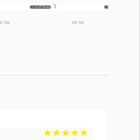
★
★
★
★
★