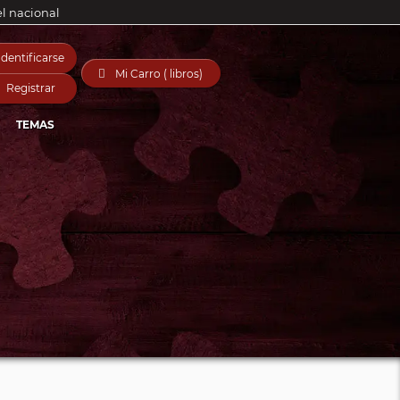
el nacional
Identificarse

Mi Carro ( libros)
Registrar
TEMAS