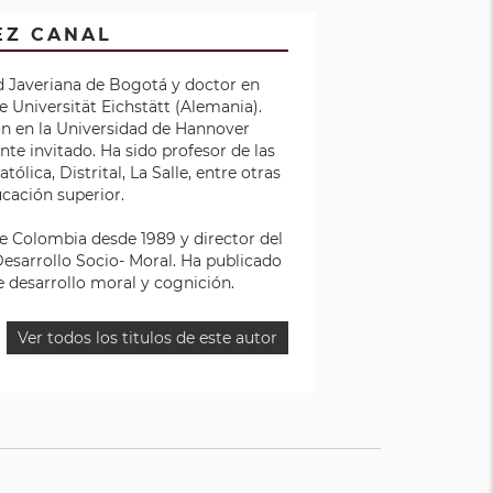
EZ CANAL
ad Javeriana de Bogotá y doctor en
he Universität Eichstätt (Alemania).
ón en la Universidad de Hannover
nte invitado. Ha sido profesor de las
ólica, Distrital, La Salle, entre otras
ucación superior.
de Colombia desde 1989 y director del
esarrollo Socio- Moral. Ha publicado
e desarrollo moral y cognición.
Ver todos los titulos de este autor