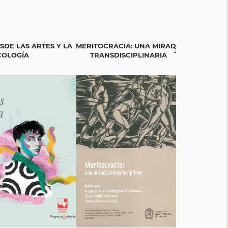
SDE LAS ARTES Y LA
MERITOCRACIA: UNA MIRADA
JUNG Y EL TAR
COLOGÍA
TRANSDISCIPLINARIA