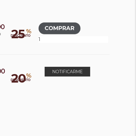
00
25
%
0
DESCUENTO
00
NOTIFICARME
20
%
DESCUENTO