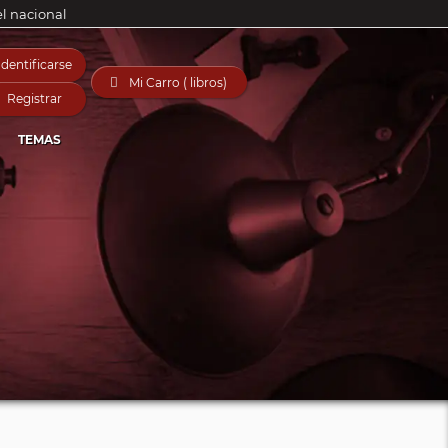
el nacional
Identificarse

Mi Carro ( libros)
Registrar
TEMAS