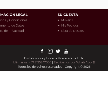
RMACIÓN LEGAL
SU CUENTA
inos y Condiciones
Mi Perfil
amiento de Datos
Mis Pedidos
ica de Privacidad
Lista de Deseos
Distribuidora y Librería Universitaria Ltda.
Llámanos: +57 3125347050
|
Escríbenos por WhatsApp:
Todos los derechos reservados - Copyright © 2026