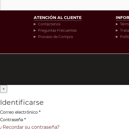
ATENCIÓN AL CLIENTE
INFO
Contáctenos
Térm
Preguntas Frecuentes
Trat
Proceso de Compra
Polít
×
Identificarse
Correo electrónico
*
Contraseña
*
¿Recordar su contraseña?