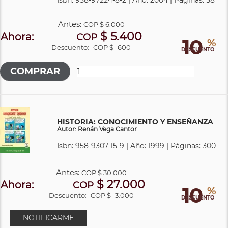
Antes:
COP
$ 6.000
$ 5.400
Ahora:
COP
10
%
Descuento:
COP $ -600
DESCUENTO
HISTORIA: CONOCIMIENTO Y ENSEÑANZA
Autor: Renán Vega Cantor
Isbn: 958-9307-15-9 | Año: 1999 | Páginas: 300
Antes:
COP
$ 30.000
$ 27.000
Ahora:
COP
10
%
Descuento:
COP $ -3.000
DESCUENTO
NOTIFICARME