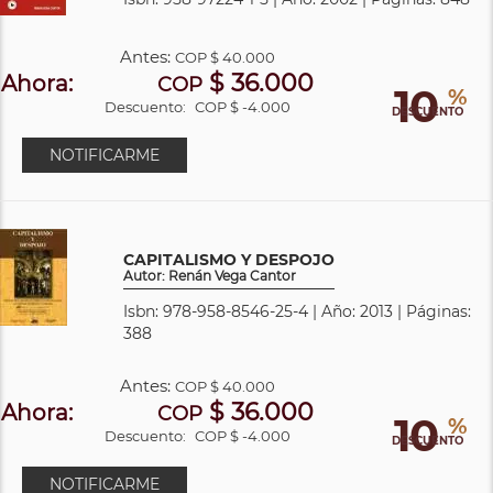
Antes:
COP
$ 40.000
$ 36.000
Ahora:
COP
10
%
Descuento:
COP $ -4.000
DESCUENTO
NOTIFICARME
CAPITALISMO Y DESPOJO
Autor: Renán Vega Cantor
Isbn: 978-958-8546-25-4 | Año: 2013 | Páginas:
388
Antes:
COP
$ 40.000
$ 36.000
Ahora:
COP
10
%
Descuento:
COP $ -4.000
DESCUENTO
NOTIFICARME