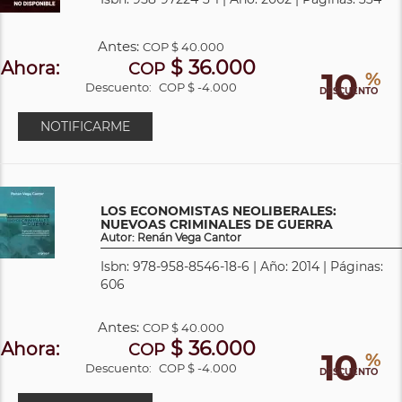
Antes:
COP
$ 40.000
$ 36.000
Ahora:
COP
10
%
Descuento:
COP $ -4.000
DESCUENTO
NOTIFICARME
LOS ECONOMISTAS NEOLIBERALES:
NUEVOAS CRIMINALES DE GUERRA
Autor: Renán Vega Cantor
Isbn: 978-958-8546-18-6 | Año: 2014 | Páginas:
606
Antes:
COP
$ 40.000
$ 36.000
Ahora:
COP
10
%
Descuento:
COP $ -4.000
DESCUENTO