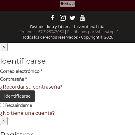
Distribuidora y Librería Universitaria Ltda.
Llámanos: +57 3125347050
|
Escríbenos por WhatsApp:
Todos los derechos reservados - Copyright © 2026
×
Identificarse
Correo electrónico
*
Contraseña
*
¿Recordar su contraseña?
Identificarse
Recuérdeme
¿No tiene una cuenta?
×
Registrar