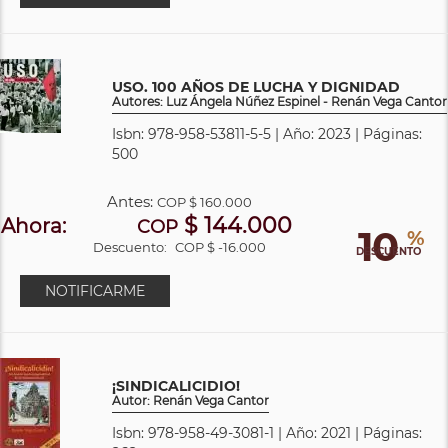
USO. 100 AÑOS DE LUCHA Y DIGNIDAD
Autores: Luz Ángela Núñez Espinel - Renán Vega Cantor
Isbn: 978-958-53811-5-5 | Año: 2023 | Páginas:
500
Antes:
COP
$ 160.000
$ 144.000
Ahora:
COP
10
%
Descuento:
COP $ -16.000
DESCUENTO
NOTIFICARME
¡SINDICALICIDIO!
Autor: Renán Vega Cantor
Isbn: 978-958-49-3081-1 | Año: 2021 | Páginas: