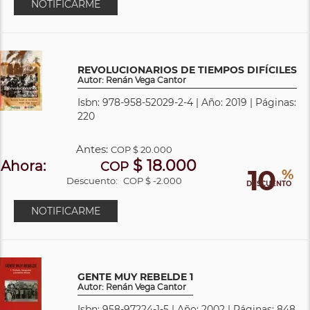
NOTIFICARME
REVOLUCIONARIOS DE TIEMPOS DIFÍCILES
Autor: Renán Vega Cantor
Isbn: 978-958-52029-2-4 | Año: 2019 | Páginas:
220
Antes:
COP
$ 20.000
$ 18.000
Ahora:
COP
10
%
Descuento:
COP $ -2.000
DESCUENTO
NOTIFICARME
GENTE MUY REBELDE 1
Autor: Renán Vega Cantor
Isbn: 958-97224-1-5 | Año: 2002 | Páginas: 848