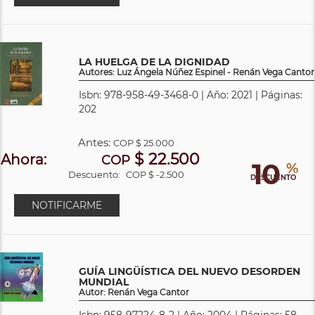
LA HUELGA DE LA DIGNIDAD
Autores: Luz Ángela Núñez Espinel - Renán Vega Cantor
Isbn: 978-958-49-3468-0 | Año: 2021 | Páginas:
202
Antes:
COP
$ 25.000
$ 22.500
Ahora:
COP
10
%
Descuento:
COP $ -2.500
DESCUENTO
NOTIFICARME
GUÍA LINGÜÍSTICA DEL NUEVO DESORDEN
MUNDIAL
Autor: Renán Vega Cantor
Isbn: 958-97224-8-2 | Año: 2004 | Páginas: 58