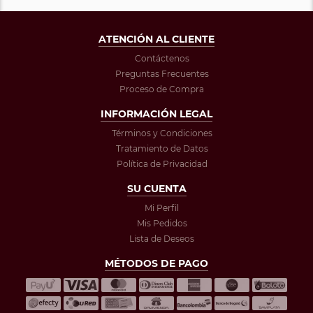
ATENCIÓN AL CLIENTE
Contáctenos
Preguntas Frecuentes
Proceso de Compra
INFORMACIÓN LEGAL
Términos y Condiciones
Tratamiento de Datos
Política de Privacidad
SU CUENTA
Mi Perfil
Mis Pedidos
Lista de Deseos
MÉTODOS DE PAGO