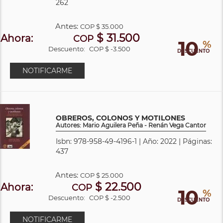
262
Antes:
COP
$ 35.000
$ 31.500
Ahora:
COP
10
%
Descuento:
COP $ -3.500
DESCUENTO
NOTIFICARME
OBREROS, COLONOS Y MOTILONES
Autores: Mario Aguilera Peña - Renán Vega Cantor
Isbn: 978-958-49-4196-1 | Año: 2022 | Páginas:
437
Antes:
COP
$ 25.000
$ 22.500
Ahora:
COP
10
%
Descuento:
COP $ -2.500
DESCUENTO
NOTIFICARME