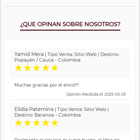
¿QUE OPINAN SOBRE NOSOTROS?
Yamid Mera
| Tipo Venta: Sitio Web | Destino:
Popayán / Cauca - Colombia
★
★
★
★
★
Muchas gracias por el envió!!!
Opinión Recibida el: 2025-03-29
Elidia Paternina
| Tipo Venta: Sitio Web |
Destino: Baranoa - Colombia
★
★
★
★
★
Realmente el servicio es super bueno, el libro no