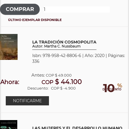
ÚLTIMO EJEMPLAR DISPONIBLE
LA TRADICIÓN COSMOPOLITA
Autor: Martha C. Nussbaum
Isbn: 978-958-42-8806-6 | Año: 2020 | Páginas:
336
Antes:
COP
$ 49.000
$ 44.100
Ahora:
COP
10
%
Descuento:
COP $ -4.900
DESCUENTO
NOTIFICARME
LAS MUJERES Y EL DESARROLLO HUMANO