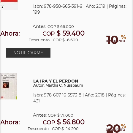
Isbn: 978-958-665-391-6 | Año: 2019 | Páginas:
199
Antes:
COP
$ 66.000
$ 59.400
Ahora:
COP
10
%
Descuento:
COP $ -6.600
DESCUENTO
NOTIFICARME
LA IRA Y EL PERDÓN
Autor: Martha C. Nussbaum
Isbn: 978-607-16-5573-8 | Año: 2018 | Páginas:
431
Antes:
COP
$ 71.000
$ 56.800
Ahora:
COP
20
%
Descuento:
COP $ -14.200
DESCUENTO