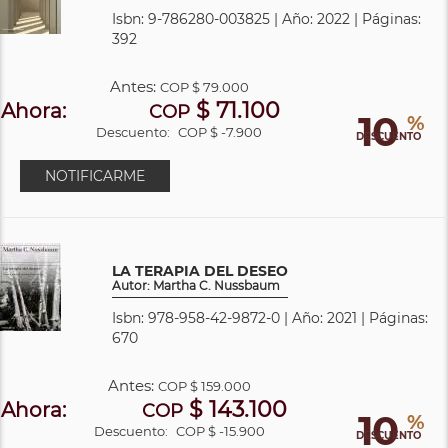
Isbn: 9-786280-003825 | Año: 2022 | Páginas:
392
Antes:
COP
$ 79.000
$ 71.100
Ahora:
COP
10
%
Descuento:
COP $ -7.900
DESCUENTO
NOTIFICARME
LA TERAPIA DEL DESEO
Autor: Martha C. Nussbaum
Isbn: 978-958-42-9872-0 | Año: 2021 | Páginas:
670
Antes:
COP
$ 159.000
$ 143.100
Ahora:
COP
10
%
Descuento:
COP $ -15.900
DESCUENTO