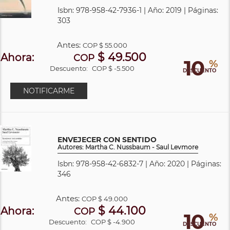
Isbn: 978-958-42-7936-1 | Año: 2019 | Páginas:
303
Antes:
COP
$ 55.000
$ 49.500
Ahora:
COP
10
%
Descuento:
COP $ -5.500
DESCUENTO
NOTIFICARME
ENVEJECER CON SENTIDO
Autores: Martha C. Nussbaum - Saul Levmore
Isbn: 978-958-42-6832-7 | Año: 2020 | Páginas:
346
Antes:
COP
$ 49.000
$ 44.100
Ahora:
COP
10
%
Descuento:
COP $ -4.900
DESCUENTO