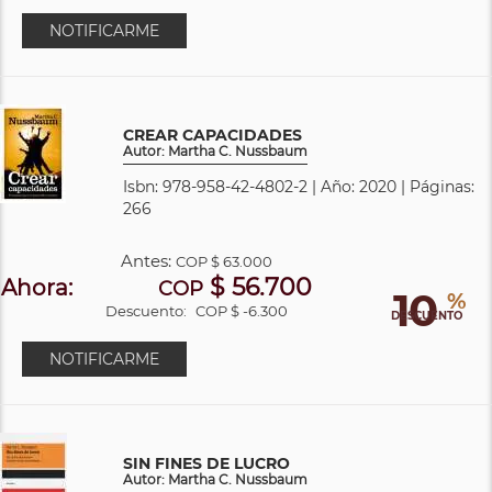
NOTIFICARME
CREAR CAPACIDADES
Autor: Martha C. Nussbaum
Isbn: 978-958-42-4802-2 | Año: 2020 | Páginas:
266
Antes:
COP
$ 63.000
$ 56.700
Ahora:
COP
10
%
Descuento:
COP $ -6.300
DESCUENTO
NOTIFICARME
SIN FINES DE LUCRO
Autor: Martha C. Nussbaum