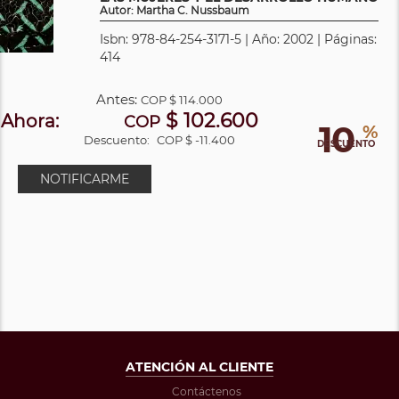
Autor: Martha C. Nussbaum
Isbn: 978-84-254-3171-5 | Año: 2002 | Páginas:
414
Antes:
COP
$ 114.000
$ 102.600
Ahora:
COP
10
%
Descuento:
COP $ -11.400
DESCUENTO
NOTIFICARME
ATENCIÓN AL CLIENTE
Contáctenos