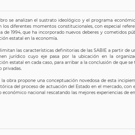
libro se analizan el sustrato ideológico y el programa económic
 los diferentes momentos constitucionales, con especial refere
ma de 1994, que ha incorporado nuevos deberes y cometidos públ
ción estatal en la economía.
elimitan las características definitorias de las SABIE a partir de
en jurídico cuyo eje pasa por la ubicación en la organiza
ción estatal en cada caso, para arribar a la conclusión de que se 
o privadas.
 la obra propone una conceptuación novedosa de esta incipient
stórica del proceso de actuación del Estado en el mercado, con e
lo económico nacional rescatando las mejores experiencias de em