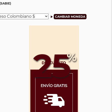
SABIE)
25
%