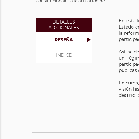
constitucionales a la actuación de
En este 
DETALLES
Estado en
ADICIONALES
la refor
participa
RESEÑA
Así, se d
ÍNDICE
un régim
participa
públicas 
En suma,
visión hi
desarrol