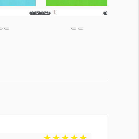
★
★
★
★
★