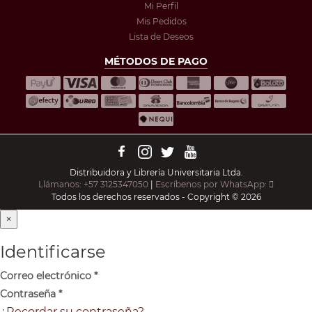
Mi Perfil
Mis Pedidos
Lista de Deseos
MÉTODOS DE PAGO
Distribuidora y Librería Universitaria Ltda.
Llámanos: +57 3125347050
|
Escríbenos por WhatsApp:
Todos los derechos reservados - Copyright © 2026
×
Identificarse
Correo electrónico
*
Contraseña
*
¿Recordar su contraseña?