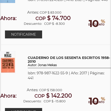
Antes:
COP
$ 83.000
$ 74.700
Ahora:
COP
10
%
Descuento:
COP $ -8.300
DESCUENTO
NOTIFICARME
CUADERNO DE LOS SESENTA ESCRITOS 1958-
2010
Autor: Jonas Mekas
Isbn: 978-987-1622-55-9 | Año: 2017 | Páginas:
441
Antes:
COP
$ 158.000
$ 142.200
Ahora:
COP
10
%
Descuento:
COP $ -15.800
DESCUENTO