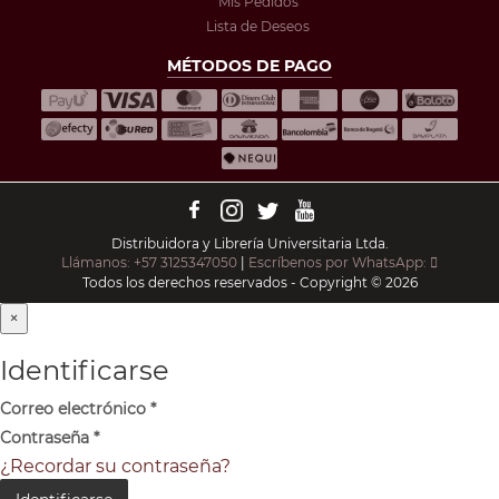
Mis Pedidos
Lista de Deseos
MÉTODOS DE PAGO
Distribuidora y Librería Universitaria Ltda.
Llámanos: +57 3125347050
|
Escríbenos por WhatsApp:
Todos los derechos reservados - Copyright © 2026
×
Identificarse
Correo electrónico
*
Contraseña
*
¿Recordar su contraseña?