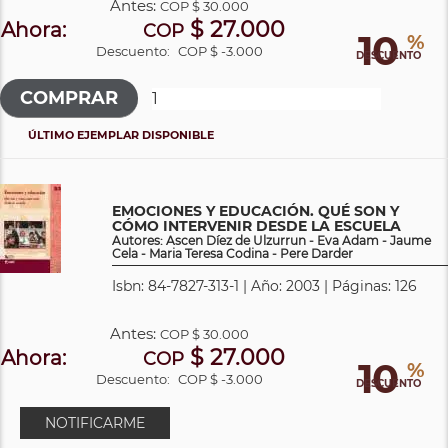
Antes:
COP
$ 30.000
$ 27.000
Ahora:
COP
10
%
Descuento:
COP $ -3.000
DESCUENTO
ÚLTIMO EJEMPLAR DISPONIBLE
EMOCIONES Y EDUCACIÓN. QUÉ SON Y
CÓMO INTERVENIR DESDE LA ESCUELA
Autores: Ascen Díez de Ulzurrun - Eva Adam - Jaume
Cela - Maria Teresa Codina - Pere Darder
Isbn: 84-7827-313-1 | Año: 2003 | Páginas: 126
Antes:
COP
$ 30.000
$ 27.000
Ahora:
COP
10
%
Descuento:
COP $ -3.000
DESCUENTO
NOTIFICARME