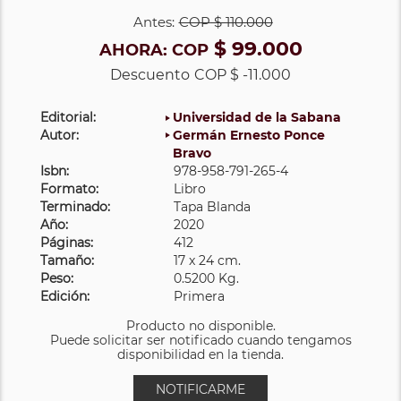
Antes:
COP
$ 110.000
$ 99.000
AHORA:
COP
Descuento
COP $ -11.000
Editorial:
Universidad de la Sabana
Autor:
Germán Ernesto Ponce
Bravo
Isbn:
978-958-791-265-4
Formato:
Libro
Terminado:
Tapa Blanda
Año:
2020
Páginas:
412
Tamaño:
17 x 24 cm.
Peso:
0.5200 Kg.
Edición:
Primera
Producto no disponible.
Puede solicitar ser notificado cuando tengamos
disponibilidad en la tienda.
NOTIFICARME