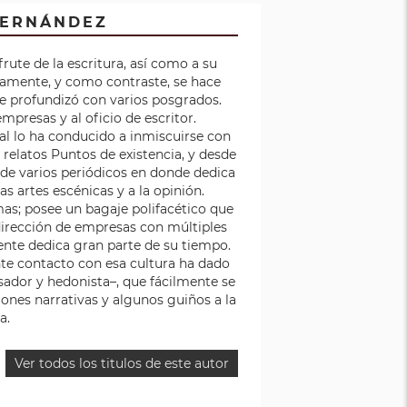
FERNÁNDEZ
ute de la escritura, así como a su
jicamente, y como contraste, se hace
que profundizó con varios posgrados.
mpresas y al oficio de escritor.
al lo ha conducido a inmiscuirse con
de relatos Puntos de existencia, y desde
de varios periódicos en donde dedica
 las artes escénicas y a la opinión.
as; posee un bagaje polifacético que
 dirección de empresas con múltiples
ente dedica gran parte de su tiempo.
nte contacto con esa cultura ha dado
ador y hedonista–, que fácilmente se
iones narrativas y algunos guiños a la
a.
Ver todos los titulos de este autor