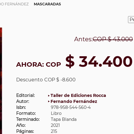
DO FERNÁNDEZ
MASCARADAS
Antes:
COP
$ 43.000
$ 34.400
AHORA:
COP
Descuento
COP $ -8.600
Editorial:
Taller de Ediciones Rocca
Autor:
Fernando Fernández
Isbn:
978-958-544-560-4
Formato:
Libro
Terminado:
Tapa Blanda
Año:
2021
Páginas:
215