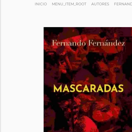
INICIO
MENU_ITEM_ROOT
AUTORES
FERNAN