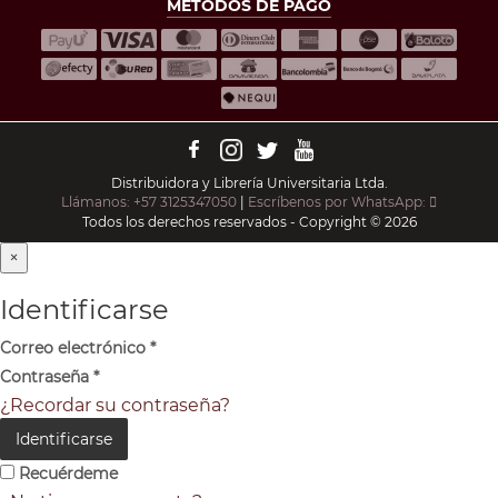
MÉTODOS DE PAGO
Distribuidora y Librería Universitaria Ltda.
Llámanos: +57 3125347050
|
Escríbenos por WhatsApp:
Todos los derechos reservados - Copyright © 2026
×
Identificarse
Correo electrónico
*
Contraseña
*
¿Recordar su contraseña?
Identificarse
Recuérdeme