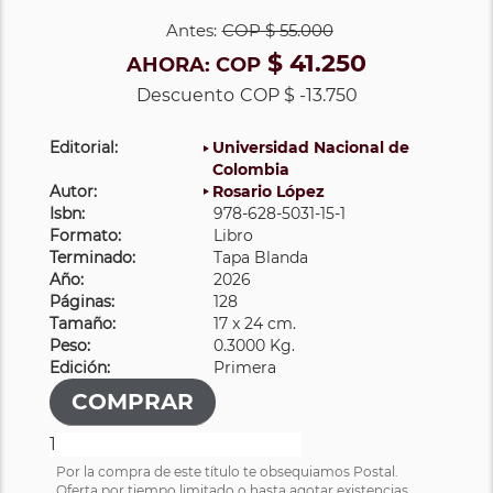
Antes:
COP
$ 55.000
$ 41.250
AHORA:
COP
Descuento
COP $ -13.750
Editorial:
Universidad Nacional de
Colombia
Autor:
Rosario López
Isbn:
978-628-5031-15-1
Formato:
Libro
Terminado:
Tapa Blanda
Año:
2026
Páginas:
128
Tamaño:
17 x 24 cm.
Peso:
0.3000 Kg.
Edición:
Primera
Por la compra de este título te obsequiamos Postal.
Oferta por tiempo limitado o hasta agotar existencias