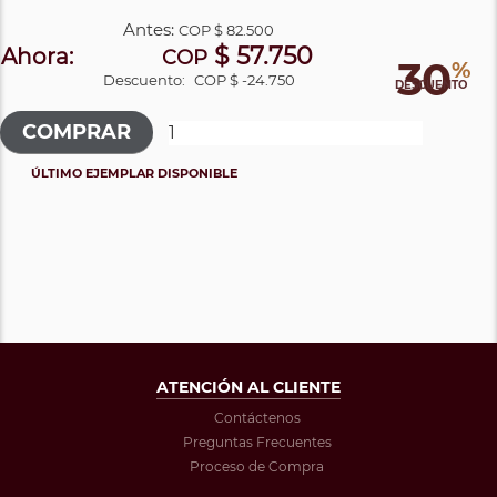
Antes:
COP
$ 82.500
$ 57.750
Ahora:
COP
30
%
Descuento:
COP $ -24.750
DESCUENTO
ÚLTIMO EJEMPLAR DISPONIBLE
ATENCIÓN AL CLIENTE
Contáctenos
Preguntas Frecuentes
Proceso de Compra