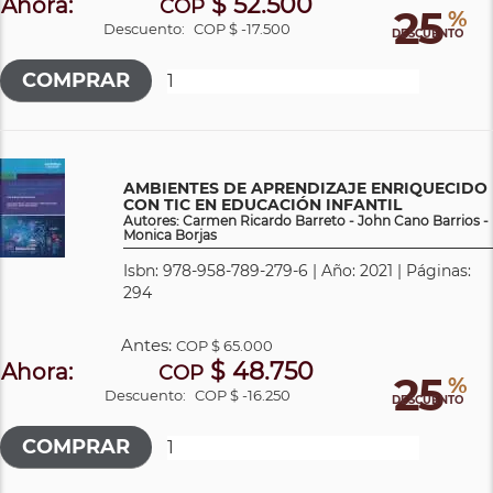
$ 52.500
Ahora:
COP
25
%
Descuento:
COP $ -17.500
DESCUENTO
AMBIENTES DE APRENDIZAJE ENRIQUECIDO
CON TIC EN EDUCACIÓN INFANTIL
Autores: Carmen Ricardo Barreto - John Cano Barrios -
Monica Borjas
Isbn: 978-958-789-279-6 | Año: 2021 | Páginas:
294
Antes:
COP
$ 65.000
$ 48.750
Ahora:
COP
25
%
Descuento:
COP $ -16.250
DESCUENTO