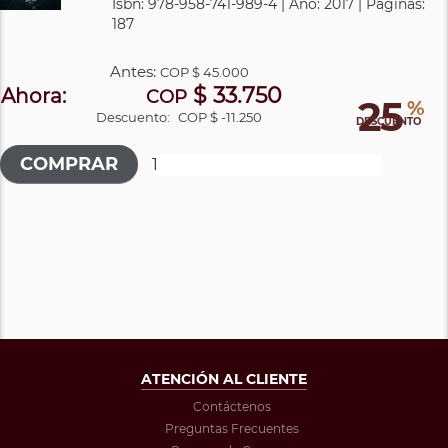
Isbn: 978-958-741-989-4 | Año: 2017 | Páginas:
187
Antes:
COP
$ 45.000
$ 33.750
Ahora:
COP
25
%
Descuento:
COP $ -11.250
DESCUENTO
ATENCIÓN AL CLIENTE
Contáctenos
Preguntas Frecuentes