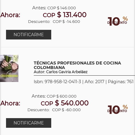
Antes:
COP
$ 146.000
$ 131.400
Ahora:
COP
10
%
Descuento:
COP $ -14.600
DESCUENTO
NOTIFICARME
TÉCNICAS PROFESIONALES DE COCINA
COLOMBIANA
Autor: Carlos Gaviria Arbeláez
Isbn: 978-958-12-0411-3 | Año: 2017 | Páginas: 761
Antes:
COP
$ 600.000
$ 540.000
Ahora:
COP
10
%
Descuento:
COP $ -60.000
DESCUENTO
NOTIFICARME