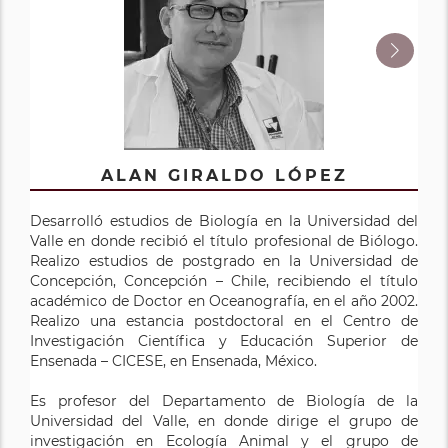
BELLINETH VALENCIA RAMÍREZ
ALAN GIRALDO LÓPEZ
Desarrolló estudios de Biología en la Universidad del
Desarrolló estudios de Biología en la Universidad del
Valle en donde recibió el título profesional de Biólogo.
Valle en donde recibió el título profesional de Biólogo.
Realizo estudios de postgrado en la Universidad de
Realizo estudios de postgrado en el Centro de
Concepción, Concepción – Chile, recibiendo el título
Investigación Científica y Educación Superior de
académico de Doctor en Oceanografía, en el año 2002.
Ensenada – CICESE, en Ensenada, México, recibiendo el
Realizo una estancia postdoctoral en el Centro de
título académico de Maestro en Ciencias en Ecología
Investigación Científica y Educación Superior de
Marina, en el 2010.
Ensenada – CICESE, en Ensenada, México.
Actualmente es investigadora asociado a los grupos de
Es profesor del Departamento de Biología de la
investigación en Ecología Animal y el grupo de
Universidad del Valle, en donde dirige el grupo de
investigación en Ciencias Oceanográficas, del
investigación en Ecología Animal y el grupo de
Departamento de Biología de la Universidad del Valle.