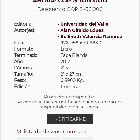
$ 108.000
AHORA:
COP
Descuento
COP $ -36.000
Editorial:
Universidad del Valle
Autor(es):
Alan Giraldo López
Bellineth Valencia Ramírez
Isbn:
978-958-670-988-0
Formato:
Libro
Terminado:
Tapa Blanda
Año:
2012
Páginas:
224
Tamaño:
21 x 27 cm.
Peso:
0.6900 Kg.
Edición:
Primera
Producto no disponible.
Puede solicitar ser notificado cuando tengamos
disponibilidad en la tienda.
NOTIFICARME
Mi lista de deseos
Comparar