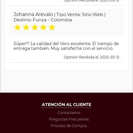
Opinión Recibida el: 2025-03-12
Johanna Arévalo
| Tipo Venta: Sitio Web |
Destino: Funza - Colombia
★
★
★
★
★
Súper!!! La calidad del libro excelente. El tiempo de
entrega también. Muy satisfecha con el servicio.
Opinión Recibida el: 2025-03-12
ATENCIÓN AL CLIENTE
Contáctenos
Preguntas Frecuentes
Proceso de Compra