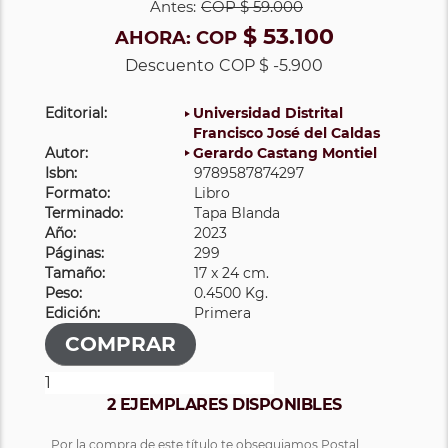
Antes:
COP
$ 59.000
$ 53.100
AHORA:
COP
Descuento
COP $ -5.900
Editorial:
Universidad Distrital
Francisco José del Caldas
Autor:
Gerardo Castang Montiel
Isbn:
9789587874297
Formato:
Libro
Terminado:
Tapa Blanda
Año:
2023
Páginas:
299
Tamaño:
17 x 24 cm.
Peso:
0.4500 Kg.
Edición:
Primera
2 EJEMPLARES DISPONIBLES
Por la compra de este título te obsequiamos Postal.