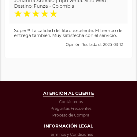
Johanna Arévalo
| Tipo Venta: Sitio Web |
Destino: Funza - Colombia
★
★
★
★
★
Súper!!! La calidad del libro excelente. El tiempo de
entrega también. Muy satisfecha con el servicio.
Opinión Recibida el: 2025-03-12
ATENCIÓN AL CLIENTE
Contáctenos
Preguntas Frecuentes
Proceso de Compra
INFORMACIÓN LEGAL
Términos y Condiciones