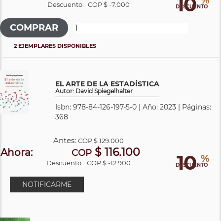
10
%
Descuento:
COP $ -7.000
DESCUENTO
2 EJEMPLARES DISPONIBLES
EL ARTE DE LA ESTADÍSTICA
Autor: David Spiegelhalter
Isbn: 978-84-126-197-5-0 | Año: 2023 | Páginas:
368
Antes:
COP
$ 129.000
$ 116.100
Ahora:
COP
10
%
Descuento:
COP $ -12.900
DESCUENTO
NOTIFICARME