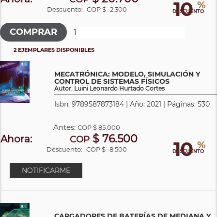
10
%
Descuento:
COP $ -2.300
DESCUENTO
2 EJEMPLARES DISPONIBLES
MECATRÓNICA: MODELO, SIMULACIÓN Y
CONTROL DE SISTEMAS FÍSICOS
Autor: Luini Leonardo Hurtado Cortes
Isbn: 9789587873184 | Año: 2021 | Páginas: 530
Antes:
COP
$ 85.000
$ 76.500
Ahora:
COP
10
%
Descuento:
COP $ -8.500
DESCUENTO
NOTIFICARME
CARGADORES DE BATERÍAS DE MEDIANA Y