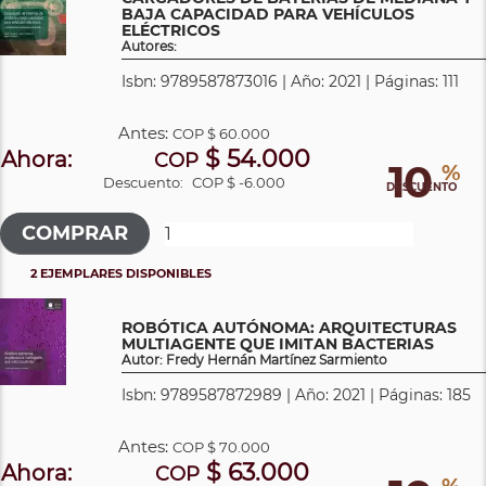
BAJA CAPACIDAD PARA VEHÍCULOS
ELÉCTRICOS
Autores:
Isbn: 9789587873016 | Año: 2021 | Páginas: 111
Antes:
COP
$ 60.000
$ 54.000
Ahora:
COP
10
%
Descuento:
COP $ -6.000
DESCUENTO
2 EJEMPLARES DISPONIBLES
ROBÓTICA AUTÓNOMA: ARQUITECTURAS
MULTIAGENTE QUE IMITAN BACTERIAS
Autor: Fredy Hernán Martínez Sarmiento
Isbn: 9789587872989 | Año: 2021 | Páginas: 185
Antes:
COP
$ 70.000
$ 63.000
Ahora:
COP