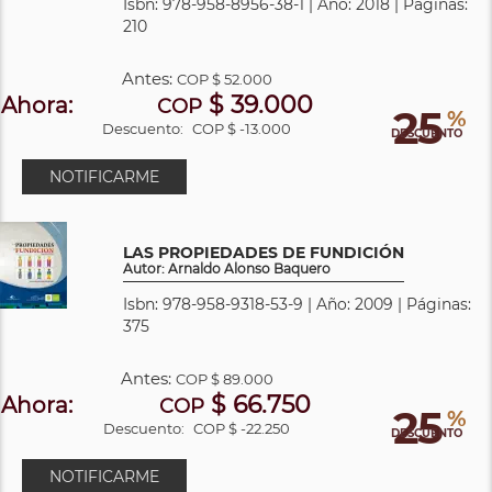
Isbn: 978-958-8956-38-1 | Año: 2018 | Páginas:
210
Antes:
COP
$ 52.000
$ 39.000
Ahora:
COP
25
%
Descuento:
COP $ -13.000
DESCUENTO
NOTIFICARME
LAS PROPIEDADES DE FUNDICIÓN
Autor: Arnaldo Alonso Baquero
Isbn: 978-958-9318-53-9 | Año: 2009 | Páginas:
375
Antes:
COP
$ 89.000
$ 66.750
Ahora:
COP
25
%
Descuento:
COP $ -22.250
DESCUENTO
NOTIFICARME