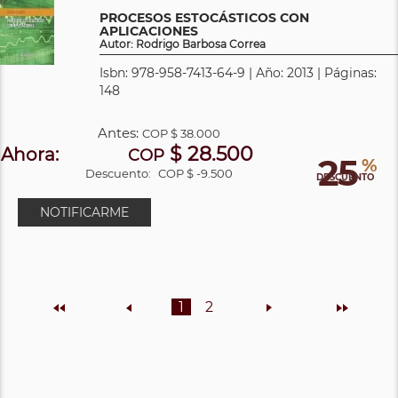
PROCESOS ESTOCÁSTICOS CON
APLICACIONES
Autor: Rodrigo Barbosa Correa
Isbn: 978-958-7413-64-9 | Año: 2013 | Páginas:
148
Antes:
COP
$ 38.000
$ 28.500
Ahora:
COP
25
%
Descuento:
COP $ -9.500
DESCUENTO
NOTIFICARME
Inicio
Anterior
1
2
Siguiente
Final