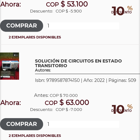
$ 53.100
Ahora:
COP
10
%
Descuento:
COP $ -5.900
DESCUENTO
2 EJEMPLARES DISPONIBLES
SOLUCIÓN DE CIRCUITOS EN ESTADO
TRANSITORIO
Autores:
Isbn: 9789587874150 | Año: 2022 | Páginas: 509
Antes:
COP
$ 70.000
$ 63.000
Ahora:
COP
10
%
Descuento:
COP $ -7.000
DESCUENTO
2 EJEMPLARES DISPONIBLES