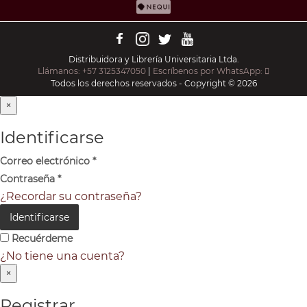
Distribuidora y Librería Universitaria Ltda.
Llámanos: +57 3125347050
|
Escríbenos por WhatsApp:
Todos los derechos reservados - Copyright © 2026
×
Identificarse
Correo electrónico
*
Contraseña
*
¿Recordar su contraseña?
Identificarse
Recuérdeme
¿No tiene una cuenta?
×
Registrar