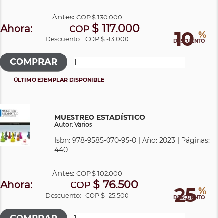
Antes:
COP
$ 130.000
$ 117.000
Ahora:
COP
10
%
Descuento:
COP $ -13.000
DESCUENTO
ÚLTIMO EJEMPLAR DISPONIBLE
MUESTREO ESTADÍSTICO
Autor: Varios
Isbn: 978-9585-070-95-0 | Año: 2023 | Páginas:
440
Antes:
COP
$ 102.000
$ 76.500
Ahora:
COP
25
%
Descuento:
COP $ -25.500
DESCUENTO