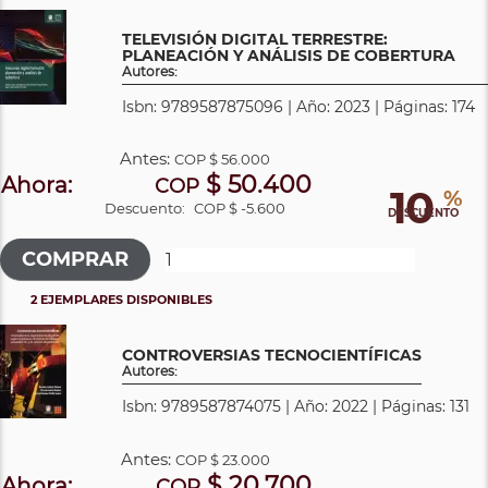
TELEVISIÓN DIGITAL TERRESTRE:
PLANEACIÓN Y ANÁLISIS DE COBERTURA
Autores:
Isbn: 9789587875096 | Año: 2023 | Páginas: 174
Antes:
COP
$ 56.000
$ 50.400
Ahora:
COP
10
%
Descuento:
COP $ -5.600
DESCUENTO
2 EJEMPLARES DISPONIBLES
CONTROVERSIAS TECNOCIENTÍFICAS
Autores:
Isbn: 9789587874075 | Año: 2022 | Páginas: 131
Antes:
COP
$ 23.000
$ 20.700
Ahora:
COP