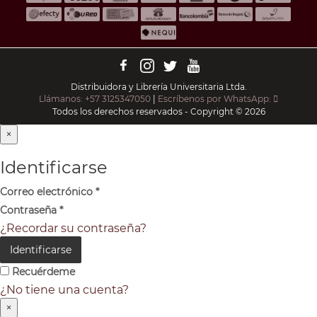
Distribuidora y Librería Universitaria Ltda.
Llámanos: +57 3125347050
|
Escríbenos por WhatsApp:
Todos los derechos reservados - Copyright © 2026
×
Identificarse
Correo electrónico
*
Contraseña
*
¿Recordar su contraseña?
Identificarse
Recuérdeme
¿No tiene una cuenta?
×