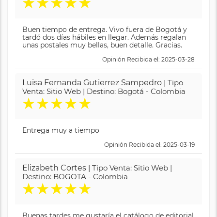
★
★
★
★
★
Buen tiempo de entrega. Vivo fuera de Bogotá y
tardó dos días hábiles en llegar. Además regalan
unas postales muy bellas, buen detalle. Gracias.
Opinión Recibida el: 2025-03-28
Luisa Fernanda Gutierrez Sampedro
| Tipo
Venta: Sitio Web | Destino: Bogotá - Colombia
★
★
★
★
★
Entrega muy a tiempo
Opinión Recibida el: 2025-03-19
Elizabeth Cortes
| Tipo Venta: Sitio Web |
Destino: BOGOTA - Colombia
★
★
★
★
★
Buenas tardes me gustaría el catálogo de editorial