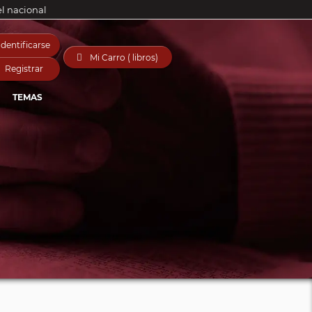
el nacional
Identificarse

Mi Carro ( libros)
Registrar
TEMAS