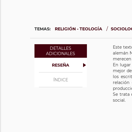
/
TEMAS:
RELIGIÓN - TEOLOGÍA
SOCIOLOG
Este text
DETALLES
alemán No
ADICIONALES
merecen 
En lugar 
RESEÑA
mejor de 
los escr
ÍNDICE
relación 
producció
Se trata
social.