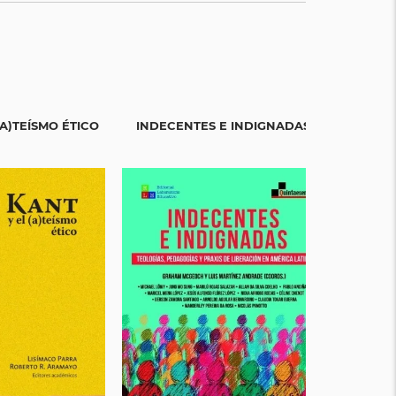
(A)TEÍSMO ÉTICO
INDECENTES E INDIGNADAS
REPÚ