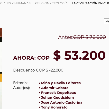
OCIALES Y HUMANAS
RELIGIÓN - TEOLOGÍA
LA CIVILIZACIÓN EN CU
Antes:
COP
$ 76.000
$ 53.200
AHORA:
COP
Descuento
COP $ -22.800
Editorial:
Miño y Dávila Editores
Autor(es):
Ademir Gebara
Francois Depelteau
Johan Goudsblom
José Antonio Castorina
Tony Honorato