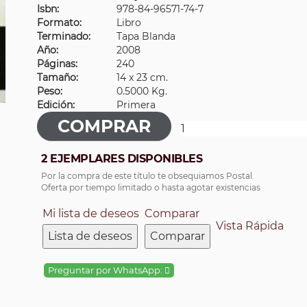
Isbn:
978-84-96571-74-7
Formato:
Libro
Terminado:
Tapa Blanda
Año:
2008
Páginas:
240
Tamaño:
14 x 23 cm.
Peso:
0.5000 Kg.
Edición:
Primera
2 EJEMPLARES DISPONIBLES
Por la compra de este título te obsequiamos Postal.
Oferta por tiempo limitado o hasta agotar existencias
Mi lista de deseos
Comparar
Vista Rápida
Lista de deseos
Comparar
Preguntar por WhatsApp: