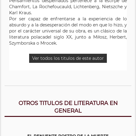
Pensamientos despeinados pertenece a la estirpe de
Chamfort, La Rochefoucauld, Lichtenberg, Nietszche y
Karl Kraus.
Por ser capaz de enfrentarse a la experiencia de lo
absurdo y a la desesperación del modo en que lo hizo, y
por el carácter universal de su obra, es un clásico de la
literatura polacadel siglo XX, junto a Miłosz, Herbert,
Szymborska o Mrocek.
Ver todos los titulos de este autor
OTROS TITULOS DE LITERATURA EN
GENERAL
EL RENUENTE ROSTRO DE LA MUERTE