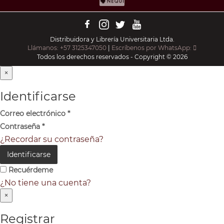
Distribuidora y Librería Universitaria Ltda.
Llámanos: +57 3125347050
|
Escríbenos por WhatsApp:
Todos los derechos reservados - Copyright © 2026
×
Identificarse
Correo electrónico
*
Contraseña
*
¿Recordar su contraseña?
Identificarse
Recuérdeme
¿No tiene una cuenta?
×
Registrar