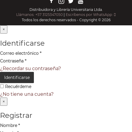
Distribuidora y Librería Universitaria Ltda.
Llámanos: +57 3125347050
|
Escríbenos por WhatsApp:
Todos los derechos reservados - Copyright © 2026
×
Identificarse
Correo electrónico
*
Contraseña
*
¿Recordar su contraseña?
Identificarse
Recuérdeme
¿No tiene una cuenta?
×
Registrar
Nombre
*