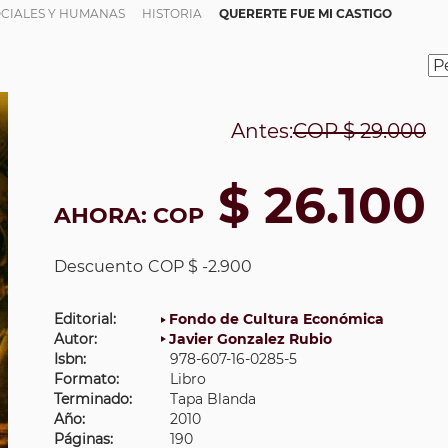
OCIALES Y HUMANAS
HISTORIA
QUERERTE FUE MI CASTIGO
Antes:
COP
$ 29.000
$ 26.100
AHORA:
COP
Descuento
COP $ -2.900
Editorial:
Fondo de Cultura Económica
Autor:
Javier Gonzalez Rubio
Isbn:
978-607-16-0285-5
Formato:
Libro
Terminado:
Tapa Blanda
Año:
2010
Páginas:
190