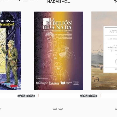
NADAÍSMO...
T