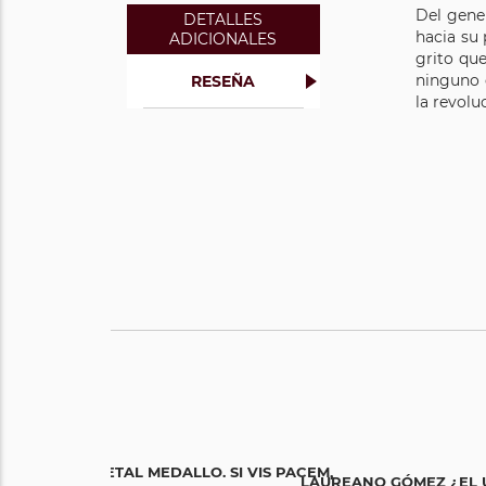
Del gene
DETALLES
hacia su 
ADICIONALES
grito que
ninguno 
RESEÑA
la revolu
METAL MEDALLO. SI VIS PACEM,
LAUREANO GÓMEZ ¿EL Ú