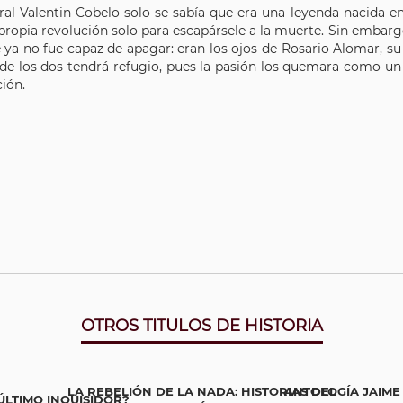
ral Valentin Cobelo solo se sabía que era una leyenda nacida e
propia revolución solo para escapársele a la muerte. Sin embargo
 ya no fue capaz de apagar: eran los ojos de Rosario Alomar, su a
de los dos tendrá refugio, pues la pasión los quemara como un d
ción.
OTROS TITULOS DE HISTORIA
LA REBELIÓN DE LA NADA: HISTORIAS DEL
ANTOLOGÍA JAIME
LTIMO INQUISIDOR?