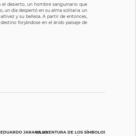
n el desierto, un hombre sanguinario que
, un día despertó en su alma solitaria un
ltivez y su belleza. A partir de entonces,
estino forjándose en el árido paisaje de
 EDUARDO JARAMILLO.
LA AVENTURA DE LOS SÍMBOLOS. UNA
TODOS ES