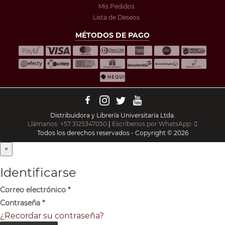
Mis Pedidos
Lista de Deseos
MÉTODOS DE PAGO
Distribuidora y Librería Universitaria Ltda.
Llámanos: +57 3125347050
|
Escríbenos por WhatsApp:
Todos los derechos reservados - Copyright © 2026
×
Identificarse
Correo electrónico
*
Contraseña
*
¿Recordar su contraseña?