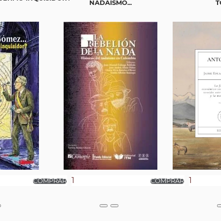
NADAÍSMO...
T