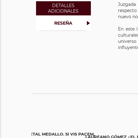
Juzgada 
DETALLES
respecto
ADICIONALES
nuevo no
RESEÑA
En este 
culturale
universo 
influyent
METAL MEDALLO. SI VIS PACEM,
LAUREANO GÓMEZ ¿EL Ú