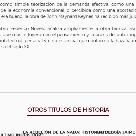
como simple teorización de la demanda efectiva, como una
 de la economía convencional, o percibida como una aportaci
 era bueno, la obra de John Maynard Keynes ha recibido más jui
libro Federico Novelo analiza ampliamente la obra teórica, as
s que más influyeron en el pensamiento y la praxis del autor ing
intelectual, personal y circunstancial que conformó la hazaña 
es del siglo XX.
OTROS TITULOS DE HISTORIA
LA REBELIÓN DE LA NADA: HISTORIAS DEL
ANTOLOGÍA JAIME
LTIMO INQUISIDOR?