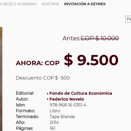
OCIALES Y HUMANAS
HISTORIA
INVITACIÓN A KEYNES
Antes:
COP
$ 10.000
$ 9.500
AHORA:
COP
Descuento
COP $ -500
Editorial:
Fondo de Cultura Económica
Autor:
Federico Novelo
Isbn:
978-968-16-5351-4
Formato:
Libro
Terminado:
Tapa Blanda
Año:
2014
Páginas:
161