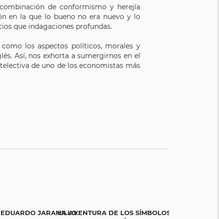
 combinación de conformismo y herejía
ón en la que lo bueno no era nuevo y lo
cios que indagaciones profundas.
í como los aspectos políticos, morales y
lés. Así, nos exhorta a sumergirnos en el
intelectiva de uno de los economistas más
 EDUARDO JARAMILLO.
LA AVENTURA DE LOS SÍMBOLOS. UNA
TODOS ES