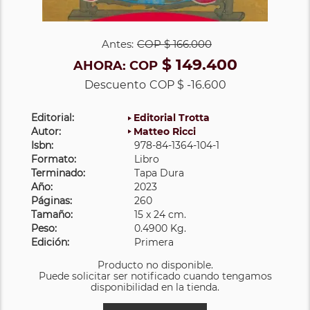
Antes:
COP
$ 166.000
$ 149.400
AHORA:
COP
Descuento
COP $ -16.600
Editorial:
Editorial Trotta
Autor:
Matteo Ricci
Isbn:
978-84-1364-104-1
Formato:
Libro
Terminado:
Tapa Dura
Año:
2023
Páginas:
260
Tamaño:
15 x 24 cm.
Peso:
0.4900 Kg.
Edición:
Primera
Producto no disponible.
Puede solicitar ser notificado cuando tengamos
disponibilidad en la tienda.