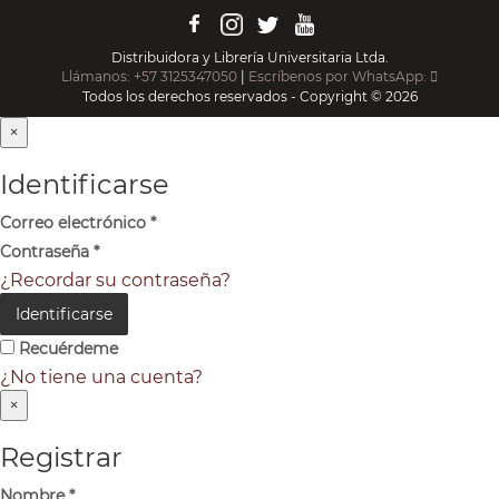
Distribuidora y Librería Universitaria Ltda.
Llámanos: +57 3125347050
|
Escríbenos por WhatsApp:
Todos los derechos reservados - Copyright © 2026
×
Identificarse
Correo electrónico
*
Contraseña
*
¿Recordar su contraseña?
Identificarse
Recuérdeme
¿No tiene una cuenta?
×
Registrar
Nombre
*