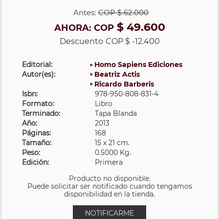
Antes:
COP
$ 62.000
$ 49.600
AHORA:
COP
Descuento
COP $ -12.400
Editorial:
Homo Sapiens Ediciones
Autor(es):
Beatriz Actis
Ricardo Barberis
Isbn:
978-950-808-831-4
Formato:
Libro
Terminado:
Tapa Blanda
Año:
2013
Páginas:
168
Tamaño:
15 x 21 cm.
Peso:
0.5000 Kg.
Edición:
Primera
Producto no disponible.
Puede solicitar ser notificado cuando tengamos
disponibilidad en la tienda.
NOTIFICARME