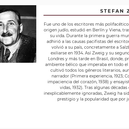
STEFAN 
Fue uno de los escritores más polifacético
origen judío, estudió en Berlín y Viena, tr
su vida. Durante la primera gue­rra mun
adhirió a las causas pacifistas del escri
volvió a su país, concretamente a Salz
exiliarse en 1934. Así Zweig y su segu
Londres y más tarde en Brasil, donde, 
ambiente bélico que imperaba en todo el
cultivó todos los géneros literarios,
narrador (Primera experiencia, 1923; Co
impaciencia del corazón, 1938) y ensayist
vidas, 1932). Tras algunas décadas 
inexplicablemente ignoradas, Zweig ha si
prestigio y la popularidad que por ju