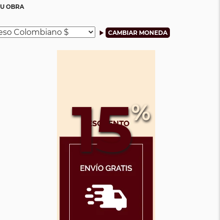
SU OBRA
15
%