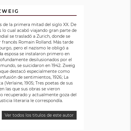
ZWEIG
s de la primera mitad del siglo XX. De
as lo cual acabó viajando gran parte de
dial se trasladó a Zurich, donde se
tor francés Romain Rolland. Más tarde
burgo, pero el nazismo le obligó a
nda esposa se instalaron primero en
profundamente desilusionados por el
 mundo, se suicidaron en 1942. Zweig
 aunque destacó especialmente como
n­fu­sión de sentimientos, 1926; La
a (Verlaine, 1905; Tres poetas de sus
en las que sus obras se vieron
do recuperado y actualmente goza del
sticia literaria le correspondía.
Ver todos los titulos de este autor