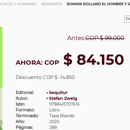
OCIALES Y HUMANAS
BIOGRAFÍA
ROMAIN ROLLAND EL HOMBRE Y 
Antes:
COP
$ 99.000
$ 84.150
AHORA:
COP
Descuento
COP $ -14.850
Editorial:
Sequitur
Autor:
Stefan Zweig
Isbn:
9788415707615
Formato:
Libro
Terminado:
Tapa Blanda
Año:
2020
Páginas:
288