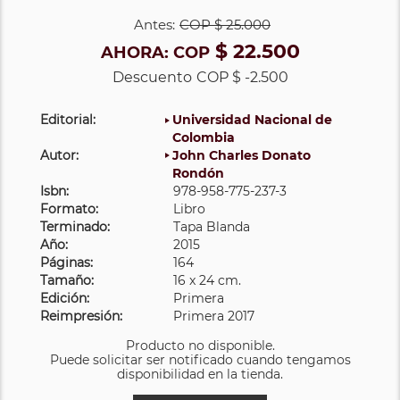
Antes:
COP
$ 25.000
$ 22.500
AHORA:
COP
Descuento
COP $ -2.500
Editorial:
Universidad Nacional de
Colombia
Autor:
John Charles Donato
Rondón
Isbn:
978-958-775-237-3
Formato:
Libro
Terminado:
Tapa Blanda
Año:
2015
Páginas:
164
Tamaño:
16 x 24 cm.
Edición:
Primera
Reimpresión:
Primera 2017
Producto no disponible.
Puede solicitar ser notificado cuando tengamos
disponibilidad en la tienda.