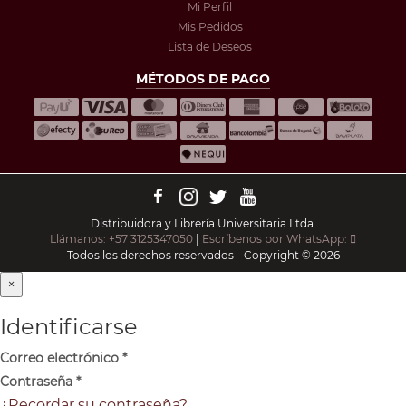
Mi Perfil
Mis Pedidos
Lista de Deseos
MÉTODOS DE PAGO
Distribuidora y Librería Universitaria Ltda.
Llámanos: +57 3125347050
|
Escríbenos por WhatsApp:
Todos los derechos reservados - Copyright © 2026
×
Identificarse
Correo electrónico
*
Contraseña
*
¿Recordar su contraseña?