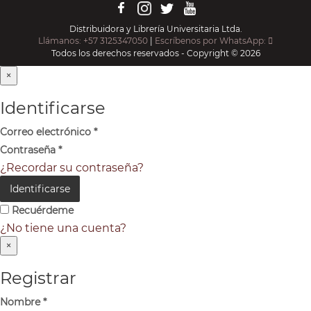
Distribuidora y Librería Universitaria Ltda.
Llámanos: +57 3125347050
|
Escríbenos por WhatsApp:
Todos los derechos reservados - Copyright © 2026
×
Identificarse
Correo electrónico
*
Contraseña
*
¿Recordar su contraseña?
Identificarse
Recuérdeme
¿No tiene una cuenta?
×
Registrar
Nombre
*